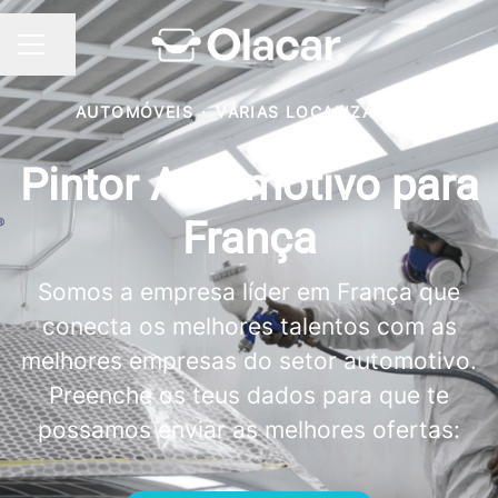
Partilhar página
MENU DE CARREIRAS
AUTOMÓVEIS
·
VÁRIAS LOCALIZAÇÕES
Pintor Automotivo para
França
Somos a empresa líder em França que
conecta os melhores talentos com as
melhores empresas do setor automotivo.
Preenche os teus dados para que te
possamos enviar as melhores ofertas: